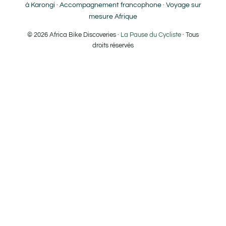
à Karongi · Accompagnement francophone · Voyage sur
Club sportif
mesure Afrique
Entreprise / Team building
© 2026 Africa Bike Discoveries ·
La Pause du Cycliste
· Tous
droits réservés
Autres
Nom
*
E-mail
*
Téléphone (WhatsApp si possible)